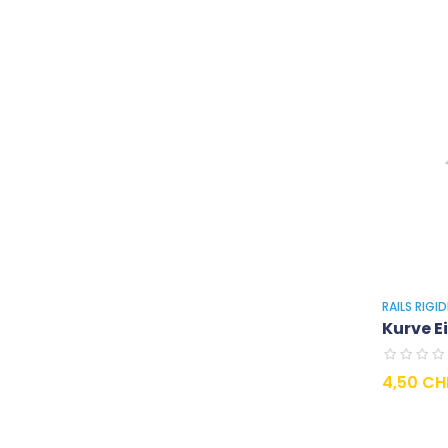
RAILS RIGI
Kurve E
Preis
4,50 CH