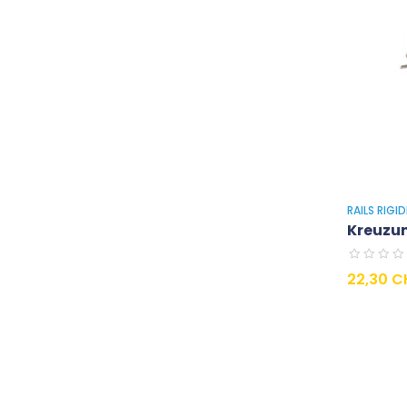
RAILS RIGI
Kreuzung
Preis
22,30 C