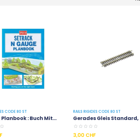
DES CODE 80 ST
RAILS RIGIDES CODE 80 ST
Planbook : Buch Mit...
Gerades Gleis Standard, 8
Preis
F
3,00 CHF