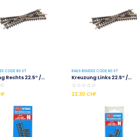
DES CODE 80 ST
RAILS RIGIDES CODE 80 ST
 Rechts 22.5° /...
Kreuzung Links 22.5° /...
Preis
HF
22,30 CHF