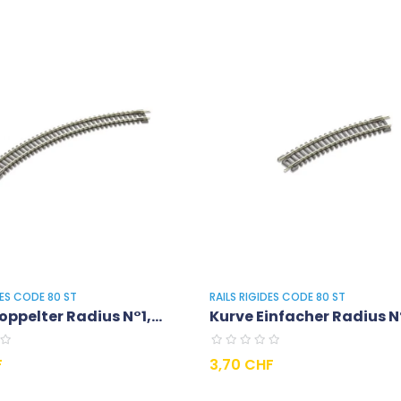
DES CODE 80 ST
RAILS RIGIDES CODE 80 ST
ppelter Radius N°1,...
Kurve Einfacher Radius N°
Preis
F
3,70 CHF