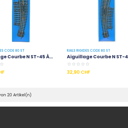
DES CODE 80 ST
RAILS RIGIDES CODE 80 ST
age Courbe N ST-45 À...
Aiguillage Courbe N ST-44
Preis
HF
32,90 CHF
von 20 Artikel(n)