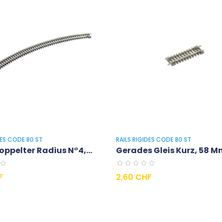
DES CODE 80 ST
RAILS RIGIDES CODE 80 ST
oppelter Radius N°4,...
Gerades Gleis Kurz, 58 Mm
Preis
F
2,60 CHF