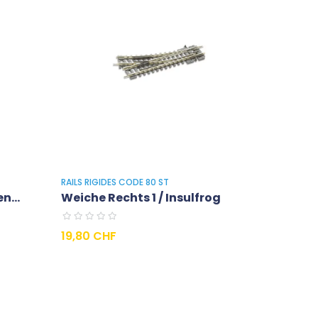
RAILS RIGIDES CODE 80 ST
n...
Weiche Rechts 1 / Insulfrog
Preis
19,80 CHF