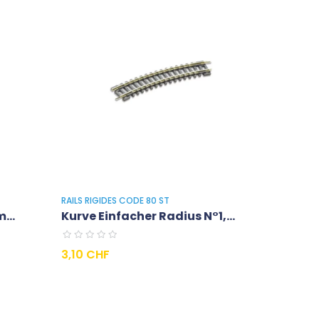
RAILS RIGIDES CODE 80 ST
...
Kurve Einfacher Radius N°1,...
Preis
3,10 CHF