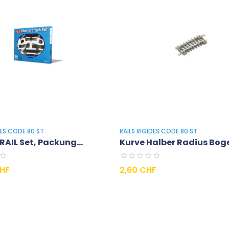
DES CODE 80 ST
RAILS RIGIDES CODE 80 ST
RAIL Set, Packung...
Kurve Halber Radius Boge
Preis
CHF
2,60 CHF