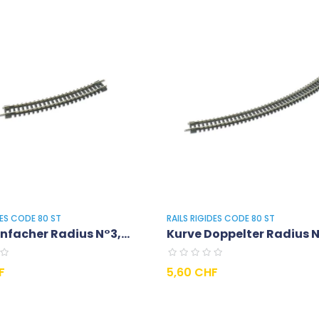
DES CODE 80 ST
RAILS RIGIDES CODE 80 ST
infacher Radius N°3,...
Kurve Doppelter Radius N°
Preis
F
5,60 CHF