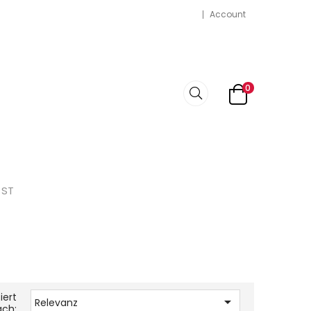
Account
0
 ST
iert

Relevanz
ach: