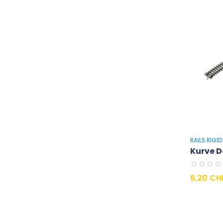
RAILS RIGI
Kurve D
Preis
6,20 CH