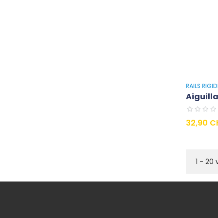
RAILS RIGI
Aiguill
Preis
32,90 C
1 - 20 