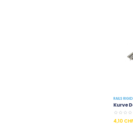
RAILS RIGI
Kurve Do
Preis
4,10 CH