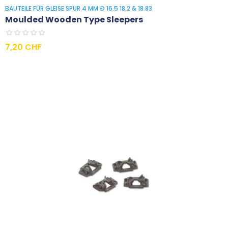
BAUTEILE FÜR GLEISE SPUR 4 MM Ð 16.5 18.2 & 18.83
Moulded Wooden Type Sleepers
Preis
7,20 CHF