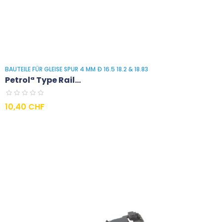
BAUTEILE FÜR GLEISE SPUR 4 MM Ð 16.5 18.2 & 18.83
Petrolª Type Rail...
Preis
10,40 CHF