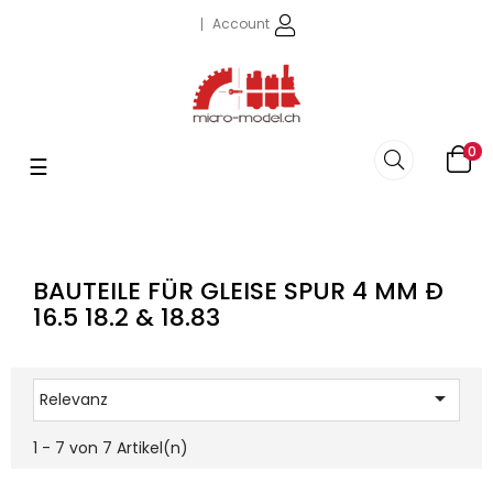
Account
0
Umschalten
☰
der
Navigation
BAUTEILE FÜR GLEISE SPUR 4 MM Ð
16.5 18.2 & 18.83

Relevanz
1 - 7 von 7 Artikel(n)