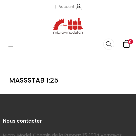
Account
0
Umschalten
☰
der
Navigation
MASSSTAB 1:25
Nous contacter
Micro-Model, Chemin de la Ruppaz 15, 1904 Vernayaz