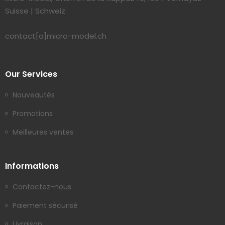
Suisse | Schweiz
contact[a]micro-model.ch
Our Services
Nouveautés
Promotions
Meilleures ventes
Informations
Contactez-nous
Paiement sécurisé
Livraison