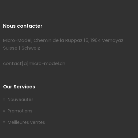
Nous contacter
Micro-Model, Chemin de la Ruppaz 15, 1904 Vernayaz
Suisse | Schweiz
contact[a]micro-model.ch
Our Services
Nouveautés
Promotions
Meilleures ventes