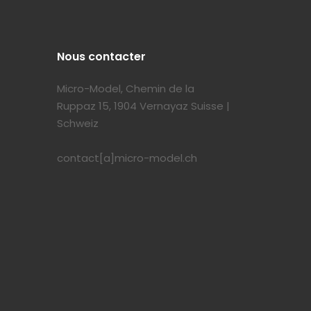
Nous contacter
Micro-Model, Chemin de la
Ruppaz 15, 1904 Vernayaz Suisse |
Schweiz
contact[a]micro-model.ch