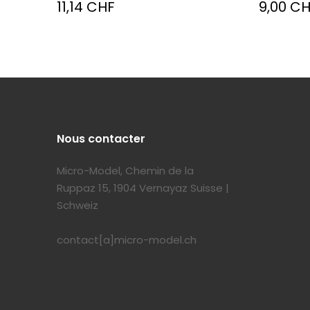
11,14 CHF
9,00 C
Nous contacter
Micro-Model, Chemin de la
Ruppaz 15, 1904 Vernayaz Suisse |
Schweiz
contact[a]micro-model.ch