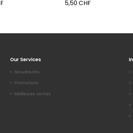
HF
5,50 CHF
Our Services
I
Nouveautés
Promotions
Meilleures ventes