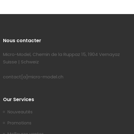
Nous contacter
Micro-Model, Chemin de la Ruppaz 15, 1904 Vernayaz
Suisse | Schweiz
contact[a]micro-model.ch
Our Services
Nouveautés
Promotions