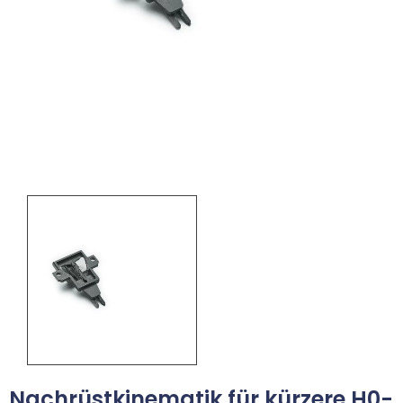
Nachrüstkinematik für kürzere H0-