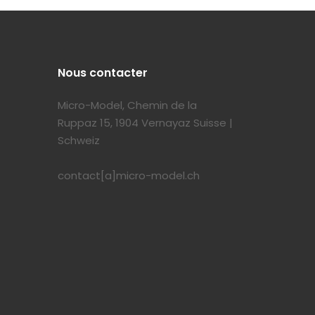
Nous contacter
Micro-Model, Chemin de la
Ruppaz 15, 1904 Vernayaz Suisse |
Schweiz
contact[a]micro-model.ch