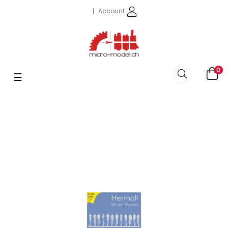
Account
0
Umschalten
☰
der
Navigation