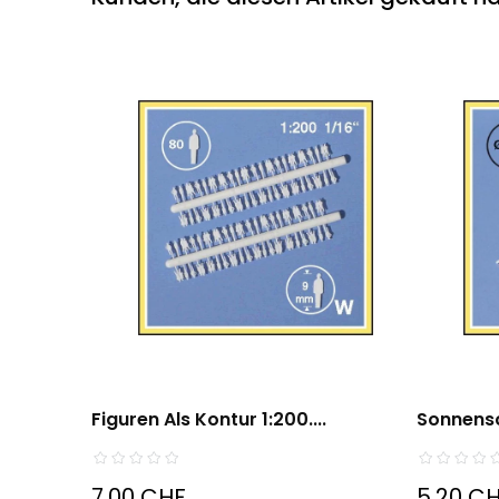
Figuren Als Kontur 1:200....
Sonnensc
7,00 CHF
5,20 C