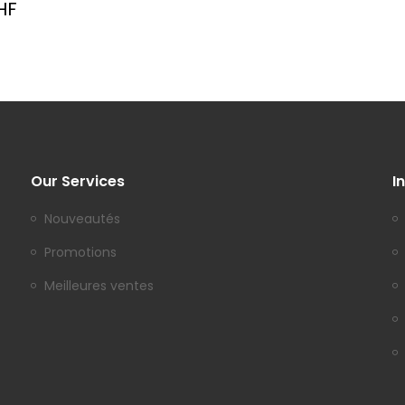
HF
Our Services
I
Nouveautés
Promotions
Meilleures ventes