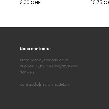
3,00 CHF
10,75 C
Nous contacter
Micro-Model, Chemin de la
Ruppaz 15, 1904 Vernayaz Suisse |
Schweiz
contact[a]micro-model.ch