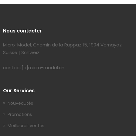
Nous contacter
Micro-Model, Chemin de la Ruppaz 15, 1904 Vernayaz
Suisse | Schweiz
contact[a]micro-model.ch
Our Services
Nouveautés
Promotions
Meilleures ventes