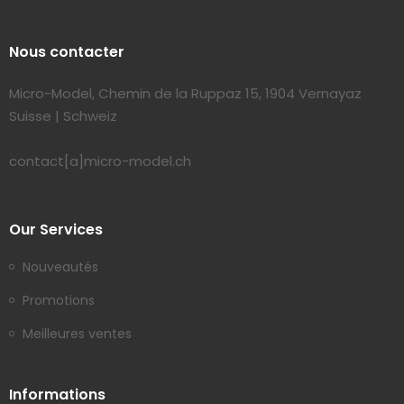
Nous contacter
Micro-Model, Chemin de la Ruppaz 15, 1904 Vernayaz
Suisse | Schweiz
contact[a]micro-model.ch
Our Services
Nouveautés
Promotions
Meilleures ventes
Informations