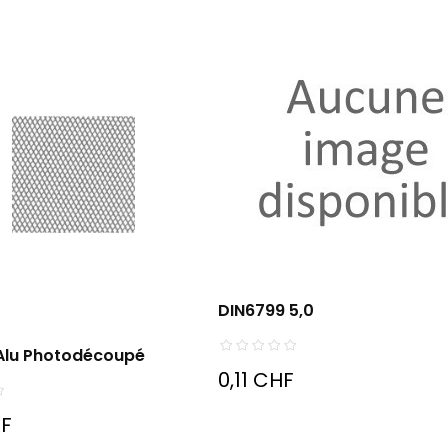
DIN6799 5,0
n Alu Photodécoupé
0,11 CHF
HF