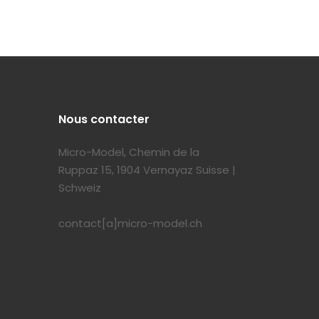
Nous contacter
Micro-Model, Chemin de la
Ruppaz 15, 1904 Vernayaz Suisse |
Schweiz
contact[a]micro-model.ch