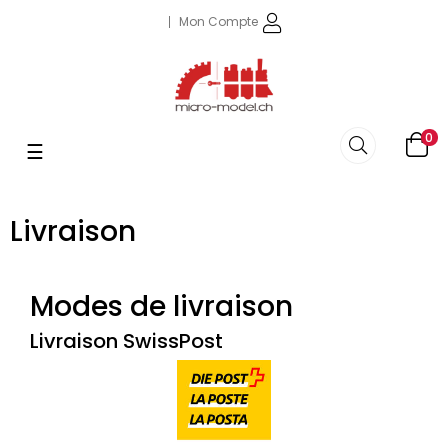
Mon Compte
0
Basculer
☰
la
navigation
Livraison
Modes de livraison
Livraison SwissPost