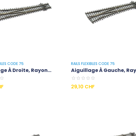
IBLES CODE 75
RAILS FLEXIBLES CODE 75
ge À Droite, Rayon...
Aiguillage À Gauche, Ray
Prezzo
HF
29,10 CHF