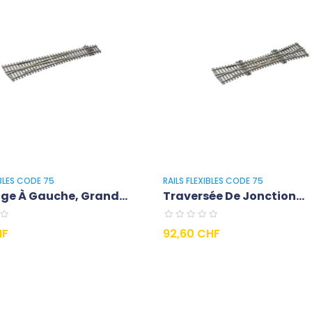
IBLES CODE 75
RAILS FLEXIBLES CODE 75
age À Gauche, Grand...
Traversée De Jonction...
Prezzo
HF
92,60 CHF