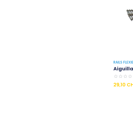
RAILS FLEX
Aiguilla
Prezzo
29,10 C