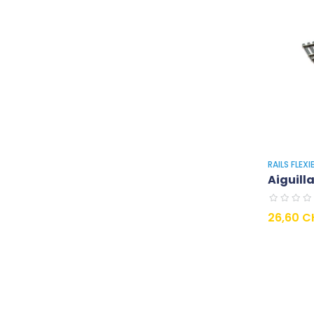
RAILS FLEX
Aiguilla
Prezzo
26,60 C