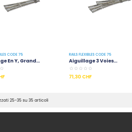
IBLES CODE 75
RAILS FLEXIBLES CODE 75
ge En Y, Grand...
Aiguillage 3 Voies...
Prezzo
HF
71,30 CHF
zzati 25-35 su 35 articoli