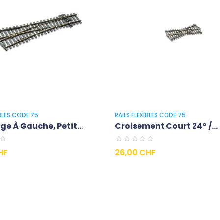
IBLES CODE 75
RAILS FLEXIBLES CODE 75
ge À Gauche, Petit...
Croisement Court 24° /...
Prezzo
HF
26,00 CHF