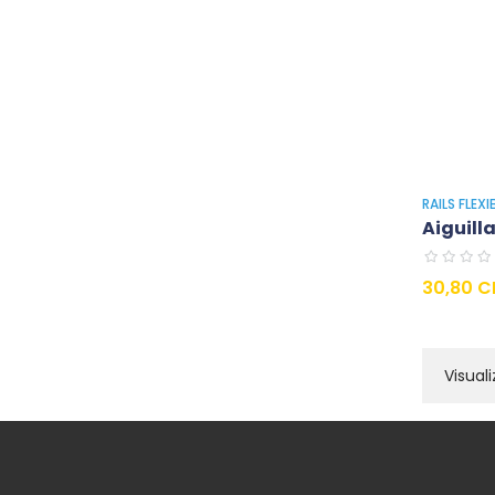
RAILS FLEX
Aiguilla
Prezzo
30,80 C
Visuali