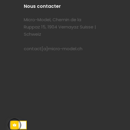
Nous contacter
Micro-Model, Chemin de la
Ruppaz 15, 1904 Vernayaz Suisse |
Schweiz
contact[a]micro-model.ch