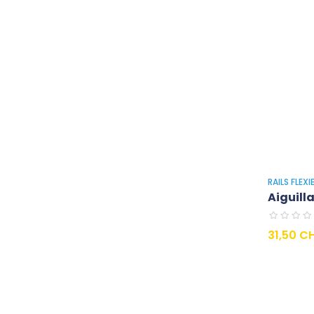
RAILS FLEX
Aiguill
Prezzo
31,50 C