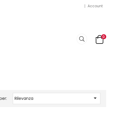
Account
0

per:
Rilevanza