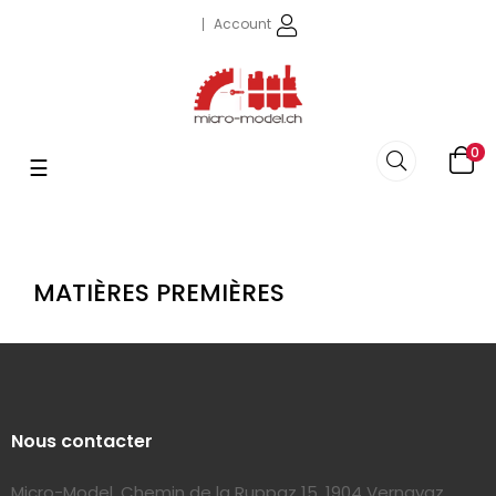
Account
0
navigazione
☰
Toggle
MATIÈRES PREMIÈRES
Nous contacter
Micro-Model, Chemin de la Ruppaz 15, 1904 Vernayaz