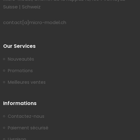
Suisse | Schweiz
contact[a]micro-model.ch
Our Services
Nouveautés
Promotions
Meilleures ventes
Informations
Contactez-nous
Paiement sécurisé
Livraison