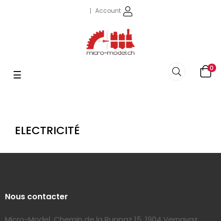
Account
0
navigazione
☰
Toggle
ELECTRICITÉ
Nous contacter
Micro-Model, Chemin de la Ruppaz 15, 1904 Vernayaz