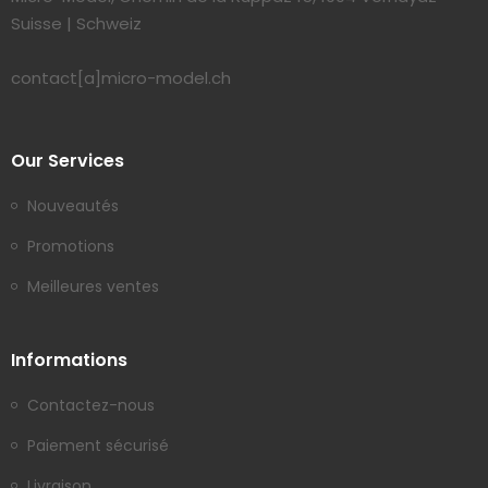
Suisse | Schweiz
contact[a]micro-model.ch
Our Services
Nouveautés
Promotions
Meilleures ventes
Informations
Contactez-nous
Paiement sécurisé
Livraison