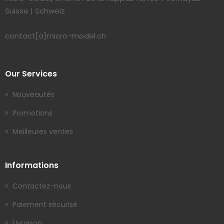
Suisse | Schweiz
contact[a]micro-model.ch
Our Services
Nouveautés
Promotions
Meilleures ventes
Informations
Contactez-nous
Paiement sécurisé
Livraison