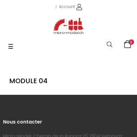
Account
0
navigazione
☰
Toggle
MODULE 04
Nous contacter
Micro-Model, Chemin de la Ruppaz 15, 1904 Vernayaz