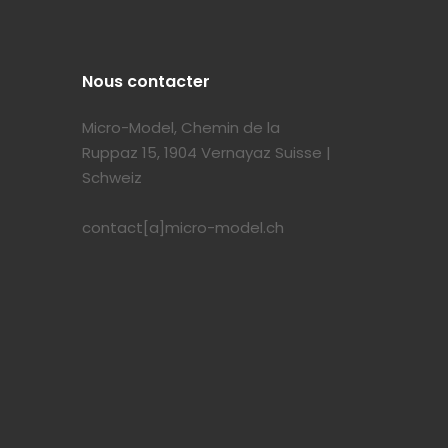
Nous contacter
Micro-Model, Chemin de la
Ruppaz 15, 1904 Vernayaz Suisse |
Schweiz
contact[a]micro-model.ch