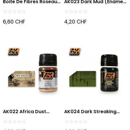
Boite De Fibres Roseau
AK023 Dark Mud (enamel
De...
Color)
6,60 CHF
4,20 CHF
AK022 Africa Dust
AK024 Dark Streaking
Effects...
Grime...