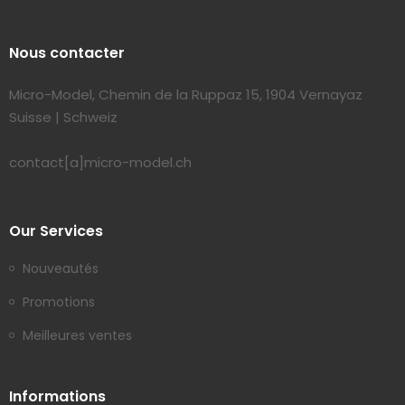
Nous contacter
Micro-Model, Chemin de la Ruppaz 15, 1904 Vernayaz
Suisse | Schweiz
contact[a]micro-model.ch
Our Services
Nouveautés
Promotions
Meilleures ventes
Informations