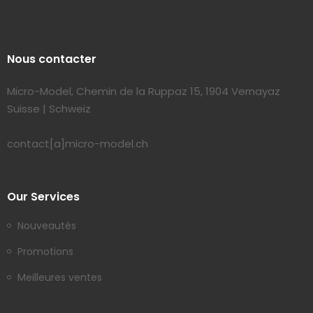
Nous contacter
Micro-Model, Chemin de la Ruppaz 15, 1904 Vernayaz
Suisse | Schweiz
contact[a]micro-model.ch
Our Services
Nouveautés
Promotions
Meilleures ventes