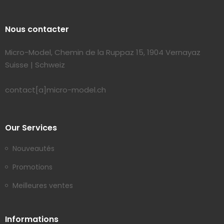
Nous contacter
Micro-Model, Chemin de la Ruppaz 15, 1904 Vernayaz
Suisse | Schweiz
contact[a]micro-model.ch
Our Services
Nouveautés
Promotions
Meilleures ventes
Informations