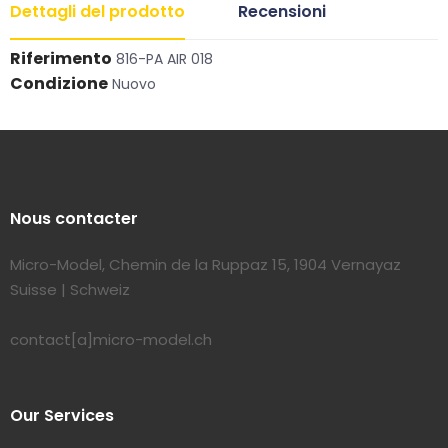
Dettagli del prodotto
Recensioni
Riferimento
816-PA AIR 018
Condizione
Nuovo
Nous contacter
Micro-Model, Chemin de la Ruppaz 15, 1904 Vernayaz
Suisse | Schweiz
contact[a]micro-model.ch
Our Services