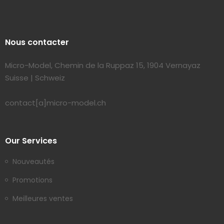
Nous contacter
Micro-Model, Chemin de la Ruppaz 15, 1904 Vernayaz
Suisse | Schweiz
contact[a]micro-model.ch
Our Services
Nouveautés
Promotions
Meilleures ventes