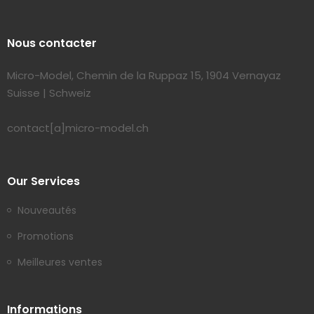
Nous contacter
Micro-Model, Chemin de la Ruppaz 15, 1904 Vernayaz
Suisse | Schweiz
contact[a]micro-model.ch
Our Services
Nouveautés
Promotions
Meilleures ventes
Informations