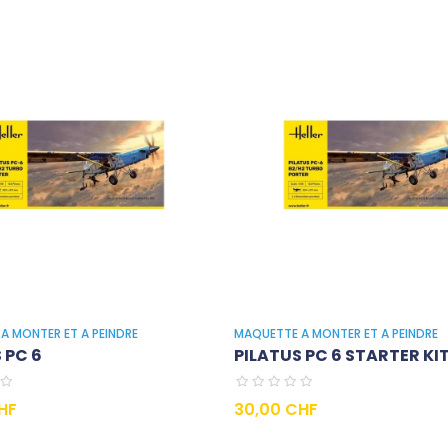
A MONTER ET A PEINDRE
MAQUETTE A MONTER ET A PEINDRE
 PC 6
PILATUS PC 6 STARTER KI
Prix
HF
30,00 CHF