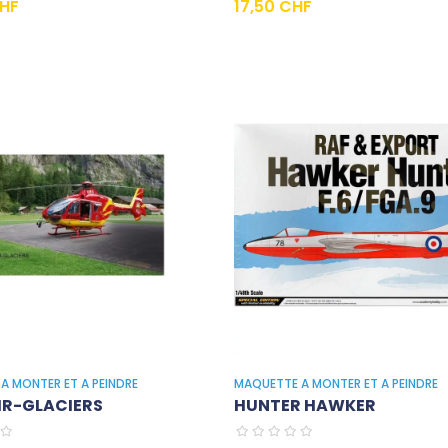
Prix
CHF
17,50 CHF
A MONTER ET A PEINDRE
MAQUETTE A MONTER ET A PEINDRE
IR-GLACIERS
HUNTER HAWKER