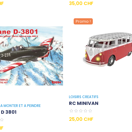
Prix
HF
35,00 CHF
Promo !
LOISIRS CREATIFS
RC MINIVAN
A MONTER ET A PEINDRE
D 3801
Prix
25,00 CHF
HF