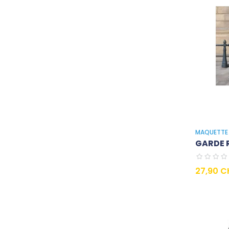
MAQUETTE 
GARDE R
Prix
27,90 C