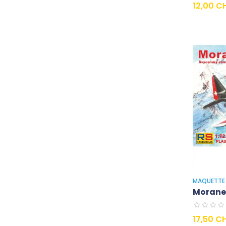
Prix
12,00 C
MAQUETTE 
Morane 
Prix
17,50 C