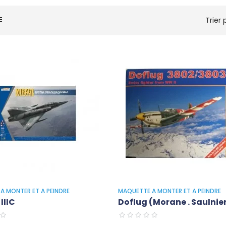
Trier p
A MONTER ET A PEINDRE
MAQUETTE A MONTER ET A PEINDRE
IIIC
Doflug (Morane . Saulnier.