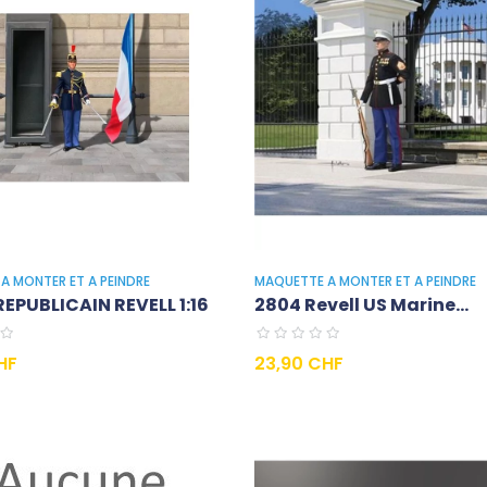
A MONTER ET A PEINDRE
MAQUETTE A MONTER ET A PEINDRE
EPUBLICAIN REVELL 1:16
2804 Revell US Marine...
Prix
HF
23,90 CHF