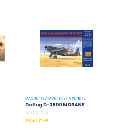
MAQUETTE A MONTER ET A PEINDRE
T
Doflug D-3800 MORANE...
Prix
19,50 CHF