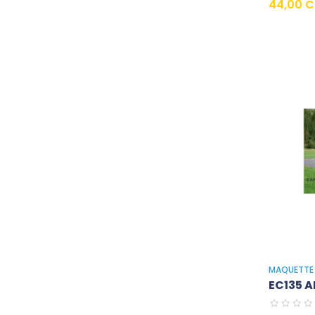
Prix
44,00 
MAQUETTE 
EC135 A