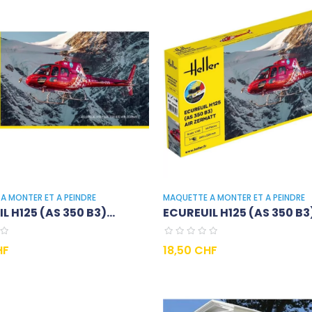
A MONTER ET A PEINDRE
MAQUETTE A MONTER ET A PEINDRE
 H125 (AS 350 B3)...
ECUREUIL H125 (AS 350 B3)
Prix
HF
18,50 CHF