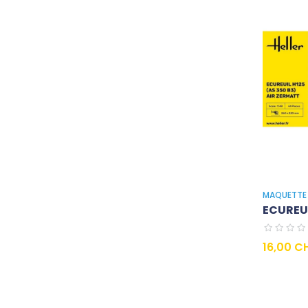
MAQUETTE 
ECUREUIL
Prix
16,00 C