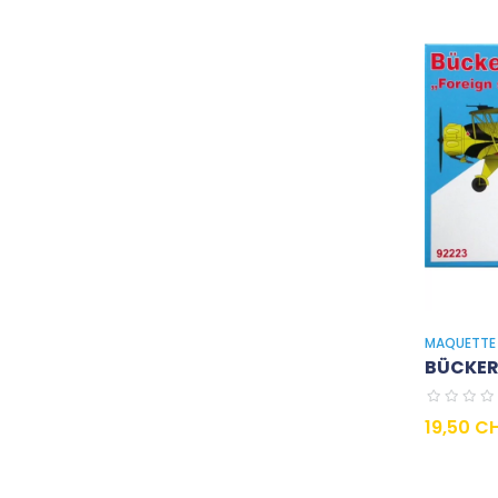
MAQUETTE 
BÜCKER 
Prix
19,50 C