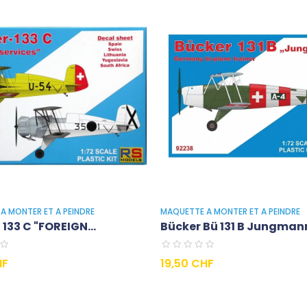
A MONTER ET A PEINDRE
MAQUETTE A MONTER ET A PEINDRE
133 C "FOREIGN...
Bücker Bü 131 B Jungmann
Prix
HF
19,50 CHF