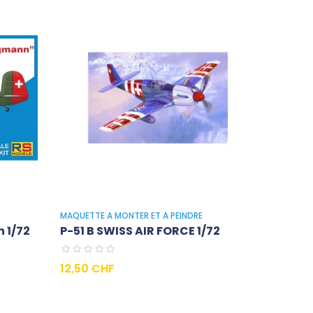
MAQUETTE A MONTER ET A PEINDRE
 1/72
P-51 B SWISS AIR FORCE 1/72
Prix
12,50 CHF