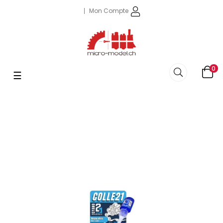
Mon Compte
0
Basculer
☰
la
navigation