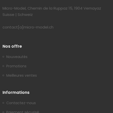
Micro-Model, Chemin de la Ruppaz 15, 1904 Vernayaz
Suisse | Schweiz
contact[a]micro-model.ch
Nos offre
Nouveautés
Promotions
Meilleures ventes
Informations
Contactez-nous
Paiement sécurisé