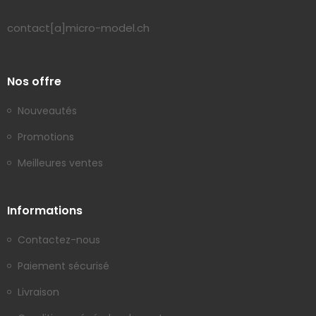
contact[a]micro-model.ch
Nos offre
Nouveautés
Promotions
Meilleures ventes
Informations
Contactez-nous
Paiement sécurisé
Livraison