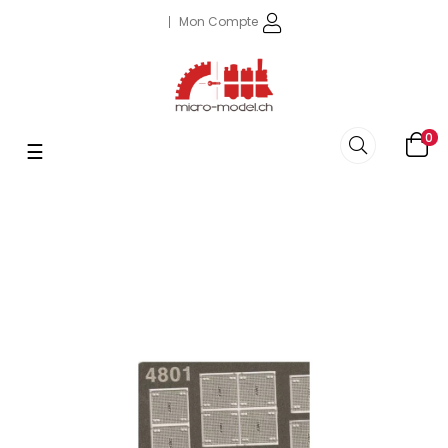
Mon Compte
0
Basculer
☰
la
navigation