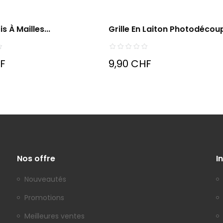
s À Mailles...
Grille En Laiton Photodécou
HF
9,90 CHF
Nos offre
I
Nouveautés
Promotions
Meilleures ventes