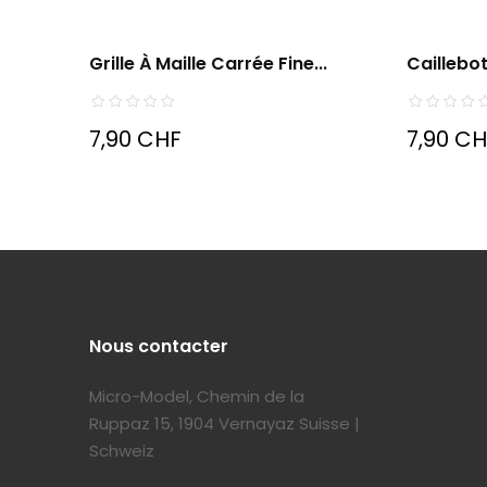
Grille À Maille Carrée Fine...
Cailleboti
7,90 CHF
7,90 C
Nous contacter
Micro-Model, Chemin de la
Ruppaz 15, 1904 Vernayaz Suisse |
Schweiz