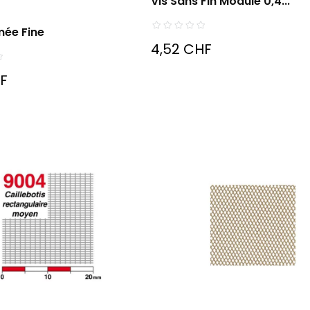
Vis Sans Fin Module 0,4...
mée Fine
4,52 CHF
HF