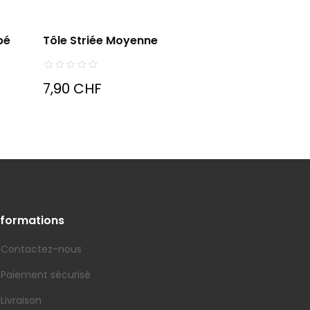
pé
Tôle Striée Moyenne
7,90 CHF
nformations
Contactez-nous
Paiement sécurisé
Livraison