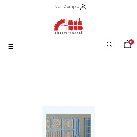
Mon Compte
0
Basculer
☰
la
navigation