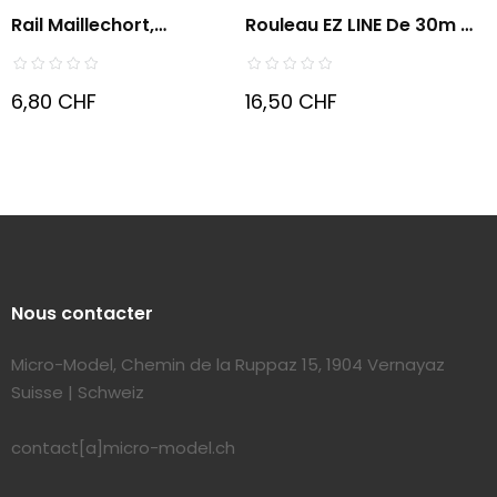
Rail Maillechort,
Rouleau EZ LINE De 30m D
Traverses...
:...
6,80 CHF
16,50 CHF
Nous contacter
Micro-Model, Chemin de la Ruppaz 15, 1904 Vernayaz
Suisse | Schweiz
contact[a]micro-model.ch