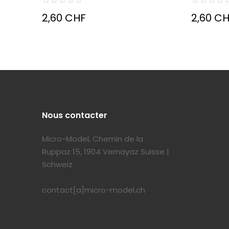
2,60 CHF
2,60 C
Nous contacter
Micro-Model, Chemin de la
Ruppaz 15, 1904 Vernayaz Suisse |
Schweiz
contact[a]micro-model.ch