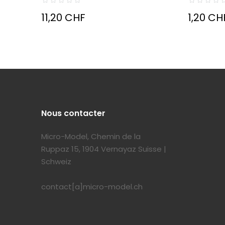
11,20 CHF
1,20 CH
Nous contacter
Micro-Model, Chemin de la
Ruppaz 15, 1904 Vernayaz Suisse |
Schweiz
contact[a]micro-model.ch