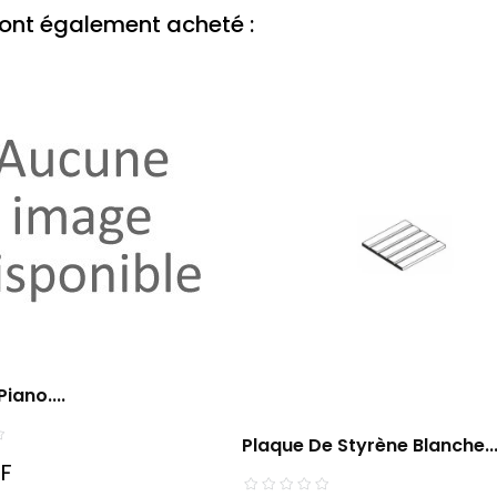
t ont également acheté :
iano....
Plaque De Styrène Blanche..
HF