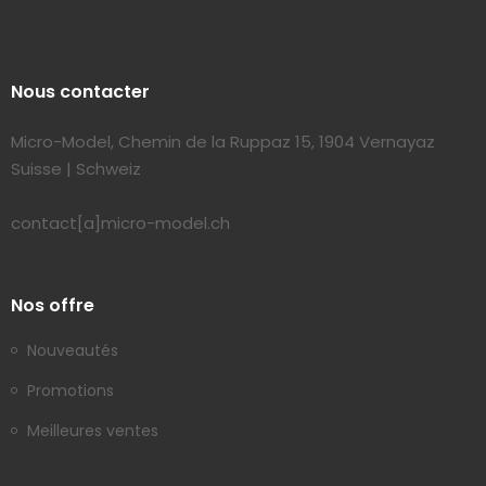
Nous contacter
Micro-Model, Chemin de la Ruppaz 15, 1904 Vernayaz
Suisse | Schweiz
contact[a]micro-model.ch
Nos offre
Nouveautés
Promotions
Meilleures ventes