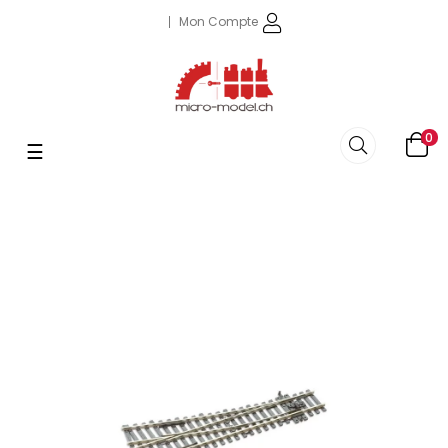
Mon Compte
0
Basculer
☰
la
navigation