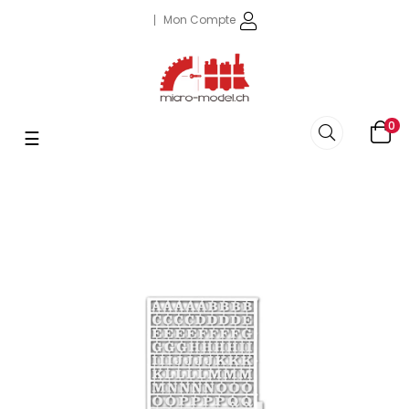
Mon Compte
0
Basculer
☰
la
navigation