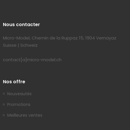
Nous contacter
Micro-Model, Chemin de la Ruppaz 15, 1904 Vernayaz
Suisse | Schweiz
contact[a]micro-model.ch
Nos offre
Nouveautés
Promotions
Meilleures ventes