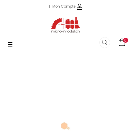
Mon Compte
0
Basculer
☰
la
navigation