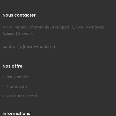
Nous contacter
Micro-Model, Chemin de la Ruppaz 15, 1904 Vernayaz
Suisse | Schweiz
contact[a]micro-model.ch
Nos offre
Nouveautés
Promotions
Meilleures ventes
Informations