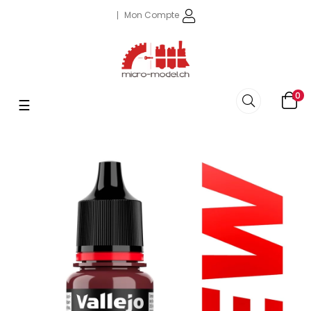
Mon Compte
0
Basculer
☰
la
navigation