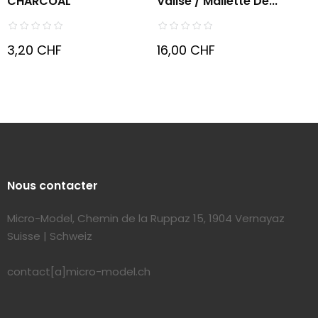
CHARCOAL
Valise / Mallette De...
3,20 CHF
16,00 CHF
Nous contacter
Micro-Model, Chemin de la Ruppaz 15, 1904 Vernayaz
Suisse | Schweiz
contact[a]micro-model.ch