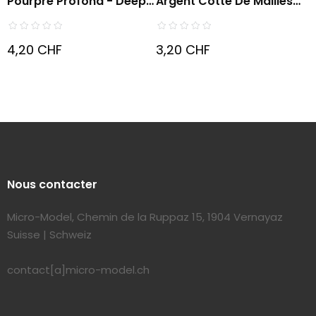
Pourpre Profond - Deep
Argent Cotte De Mailles
Purple
-...
4,20 CHF
3,20 CHF
Nous contacter
Micro-Model, Chemin de la Ruppaz 15, 1904 Vernayaz
Suisse | Schweiz
contact[a]micro-model.ch