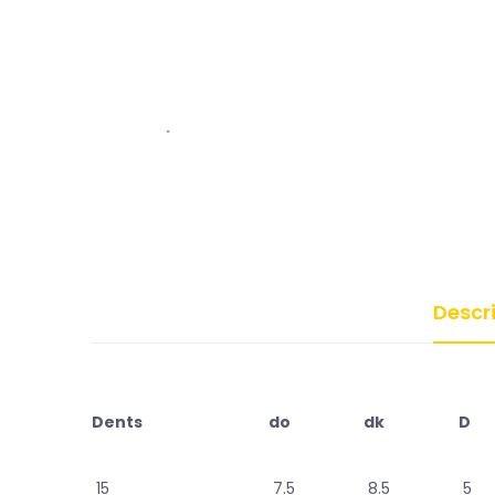
Descr
Dents
do
dk
D
15
7.5
8.5
5