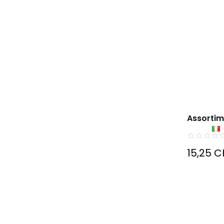
Assortime
15,25 C