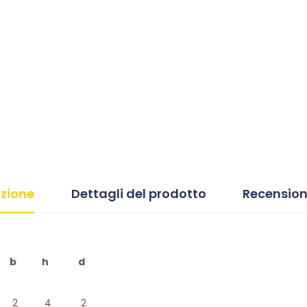
izione
Dettagli del prodotto
Recension
b
h
d
2
4
2