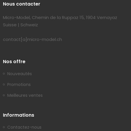
Nous contacter
Micro-Model, Chemin de la Ruppaz 15, 1904 Vernayaz
Suisse | Schweiz
contact[a]micro-model.ch
Nos offre
Nouveautés
Promotions
Meilleures ventes
Informations
Contactez-nous