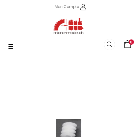
Mon Compte
0
Basculer
☰
la
navigation